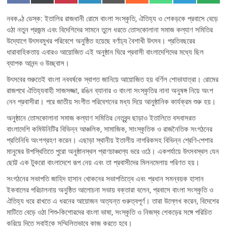
on
on
on
on
on
on
on
on
on
a
(
i
i
m
e
h
e
M
c
T
n
n
a
d
a
l
S
নবকণ্ঠ ডেস্ক: ইতালির রাজধানী রোমে বাংলা সংস্কৃতি, ঐতিহ্য ও শেকড়কে প্রবাসে বেড়ে
e
w
t
k
i
d
t
e
b
i
e
e
l
i
s
g
ওঠা নতুন প্রজন্ম এবং বিদেশিদের সামনে তুলে ধরতে তোসকোলানা সমাজ কল্যাণ সমিতির
o
t
r
d
t
A
r
উদ্যোগে উৎসবমুখর পরিবেশে অনুষ্ঠিত হয়েছে বর্ণাঢ্য বৈশাখী উৎসব। প্রতিবছরের
o
t
e
I
p
a
k
e
s
n
p
m
ধারাবাহিকতায় এবারও আয়োজিত এই অনুষ্ঠান ঘিরে প্রবাসী বাংলাদেশিদের মধ্যে ছিল
r
t
ব্যাপক আনন্দ ও উচ্ছ্বাস।
)
উৎসবের শুরুতেই বাংলা নববর্ষকে স্বাগত জানিয়ে আয়োজিত হয় বর্ণিল শোভাযাত্রা। রোমের
রাজপথে ঐতিহ্যবাহী সাজসজ্জা, রঙিন ব্যানার ও বাংলা সংস্কৃতির নানা অনুষঙ্গ নিয়ে অংশ
নেন প্রবাসীরা। পরে জাতীয় সংগীত পরিবেশনের মধ্য দিয়ে আনুষ্ঠানিক কার্যক্রম শুরু হয়।
অনুষ্ঠানে তোসকোলানা সমাজ কল্যাণ সমিতির নেতৃবৃন্দ ছাড়াও ইতালিতে বসবাসরত
বাংলাদেশি কমিউনিটির বিভিন্ন আঞ্চলিক, সামাজিক, সাংস্কৃতিক ও রাজনৈতিক সংগঠনের
প্রতিনিধি অংশগ্রহণ করেন। এছাড়া স্থানীয় ইতালীয় নাগরিকসহ বিভিন্ন শ্রেণি-পেশার
মানুষের উপস্থিতিতে পুরো অনুষ্ঠানস্থল প্রাণচাঞ্চল্যে ভরে ওঠে। একপর্যায়ে উৎসবস্থল যেন
ছোট্ট এক টুকরো বাংলাদেশে রূপ নেয় এবং তা প্রবাসীদের মিলনমেলায় পরিণত হয়।
সংগঠনের সভাপতি জাহিদ হাসান খোকনের সভাপতিত্বে এবং প্রধান সমন্বয়ক হাসান
ইকবালের পরিচালনায় অনুষ্ঠিত আলোচনা সভায় বক্তারা বলেন, প্রবাসে বাংলা সংস্কৃতি ও
ঐতিহ্য ধরে রাখতে এ ধরনের আয়োজন অত্যন্ত গুরুত্বপূর্ণ। তারা উল্লেখ করেন, বিদেশের
মাটিতে বেড়ে ওঠা শিশু-কিশোরদের বাংলা ভাষা, সংস্কৃতি ও নিজস্ব শেকড়ের সঙ্গে পরিচিত
করিয়ে দিতে সবাইকে সম্মিলিতভাবে কাজ করতে হবে।