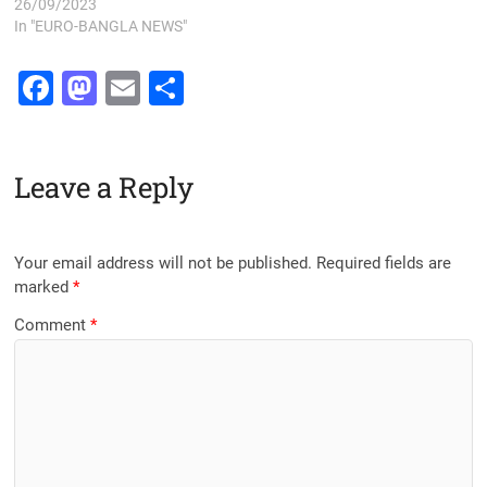
26/09/2023
In "EURO-BANGLA NEWS"
F
M
E
S
a
a
m
h
c
st
ai
ar
Leave a Reply
e
o
l
e
b
d
o
o
Your email address will not be published.
Required fields are
o
n
marked
*
k
Comment
*