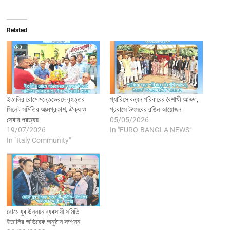
Related
ইতালির রোমে মন্তেভেরদে বৃহত্তর
প্যারিসে বন্ধন পরিবারের বৈশাখী আড্ডা,
সিলেট সমিতির আত্মপ্রকাশ, ঐক্য ও
প্রবাসে উৎসবের রঙিন আয়োজন
সেবার প্রত্যয়
05/05/2026
19/07/2026
In "EURO-BANGLA NEWS"
In "Italy Community"
রোমে যুব উন্নয়ন ব্যবসায়ী সমিতি-
ইতালির অভিষেক অনুষ্ঠান সম্পন্ন