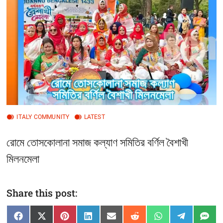
t
t
o
n
ITALY COMMUNITY
LATEST
রোমে তোসকোলানা সমাজ কল্যাণ সমিতির বর্ণিল বৈশাখী
মিলনমেলা
Share this post:
Share
Share
Share
Share
Share
Share
Share
Share
Sha
F
X
P
L
E
R
W
T
S