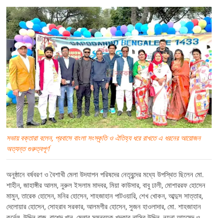
সভায় বক্তারা বলেন, প্রবাসে বাংলা সংস্কৃতি ও ঐতিহ্য ধরে রাখতে এ ধরনের আয়োজন
অত্যন্ত গুরুত্বপূর্ণ
অনুষ্ঠানে বর্ষবরণ ও বৈশাখী মেলা উদযাপন পরিষদের নেতৃবৃন্দের মধ্যে উপস্থিত ছিলেন মো.
শাহীন, জাহাঙ্গীর আলম, নুরুল ইসলাম মাদবর, মিয়া কাউসার, বাবু ঢালী, মোশাররফ হোসেন
মামুন, তারেক হোসেন, মনির হোসেন, শাহজাহান পাটওয়ারি, শেখ খোকন, আব্দুস সাত্তার,
দেলোয়ার হোসেন, সোহরাব সরকার, আলমগীর হোসেন, সুজন হাওলাদার, মো. শাহজাহান
কর্নেল, উদ্দিন রাজু, রাশেদ খান, মেলার সমন্বয়ক খন্দকার নাসির উদ্দিন, নয়না আহমেদ ও