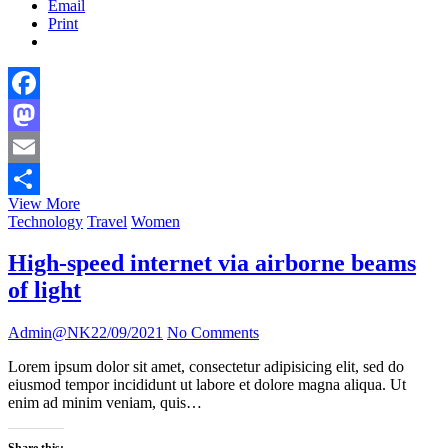
Email
Print
Facebook
Mastodon
Email
Bitcoin
View More
Share
mining
Technology
Travel
Women
producing
tonnes
High-speed internet via airborne beams
of
of light
waste
Admin@NK
22/09/2021
No Comments
Lorem ipsum dolor sit amet, consectetur adipisicing elit, sed do
eiusmod tempor incididunt ut labore et dolore magna aliqua. Ut
enim ad minim veniam, quis…