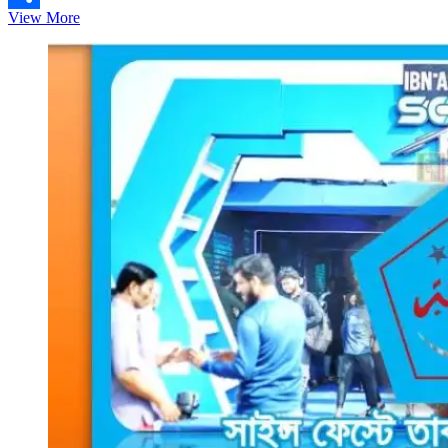
স্পেস
View More
Share
এক্স
এর
পর
এবার
চালু
হচ্ছে
পেপ্যাল