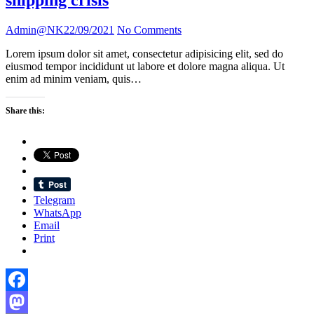
being
an
influencer
Admin@NK
22/09/2021
No Comments
Lorem ipsum dolor sit amet, consectetur adipisicing elit, sed do
eiusmod tempor incididunt ut labore et dolore magna aliqua. Ut
enim ad minim veniam, quis…
Share this:
Telegram
WhatsApp
Email
Print
Facebook