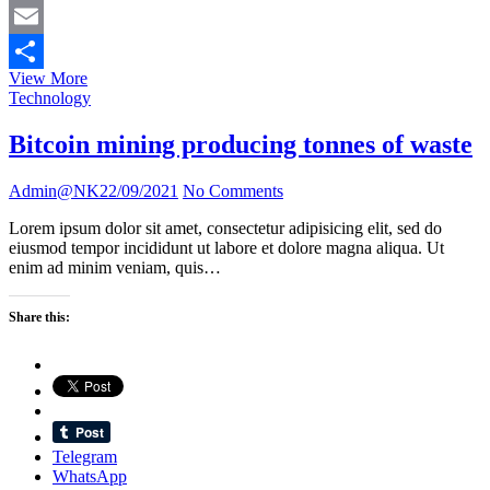
Mastodon
Email
Why
View More
Share
even
Technology
huge
ships
Bitcoin mining producing tonnes of waste
can’t
fix
Admin@NK
22/09/2021
No Comments
the
shipping
Lorem ipsum dolor sit amet, consectetur adipisicing elit, sed do
crisis
eiusmod tempor incididunt ut labore et dolore magna aliqua. Ut
enim ad minim veniam, quis…
Share this:
Telegram
WhatsApp