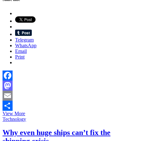
Telegram
WhatsApp
Email
Print
Facebook
Mastodon
Email
The
View More
Share
pressure
Technology
and
rewards
Why even huge ships can’t fix the
of
shipping crisis