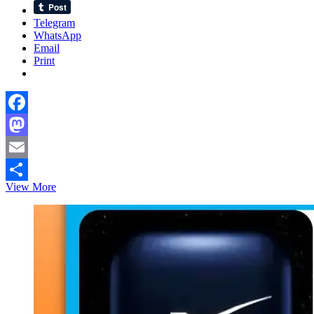
Telegram
WhatsApp
Email
Print
Facebook
Mastodon
Email
ড.
View More
Share
ইউনুস
এর
হাত
ধরেই
শুরু
হলো
বাংলাদেশ
ডিজিটাইলেশন