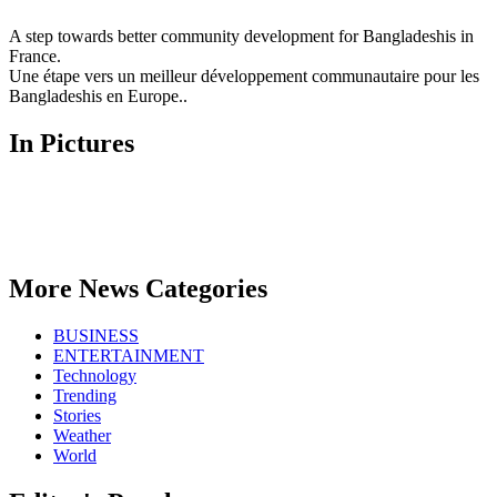
beams
of
A step towards better community development for Bangladeshis in
light
France.
Une étape vers un meilleur développement communautaire pour les
Bangladeshis en Europe..
In Pictures
More News Categories
BUSINESS
ENTERTAINMENT
Technology
Trending
Stories
Weather
World