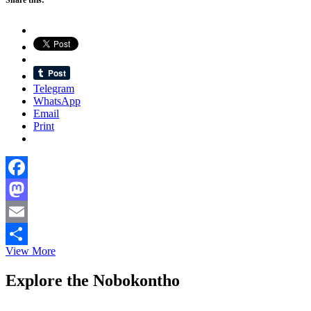
Share this:
Telegram
WhatsApp
Email
Print
Facebook
Mastodon
Email
High-
View More
Share
speed
internet
Explore the Nobokontho
via
airborne