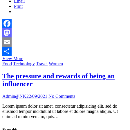
Email
Print
Facebook
Mastodon
Email
সাইন্স
View More
Share
ফেস্টে
Food
Technology
Travel
Women
তাক
লাগিয়ে
The pressure and rewards of being an
দিল
influencer
শিবির
Admin@NK
22/09/2021
No Comments
Lorem ipsum dolor sit amet, consectetur adipisicing elit, sed do
eiusmod tempor incididunt ut labore et dolore magna aliqua. Ut
enim ad minim veniam, quis…
Share this: