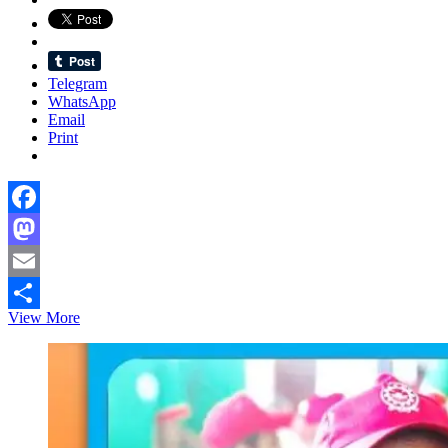
Telegram
WhatsApp
Email
Print
Facebook
Mastodon
Email
Bangladesh
View More
Share
Recalls
Diplomats
From
Kolkata
&
Tripura