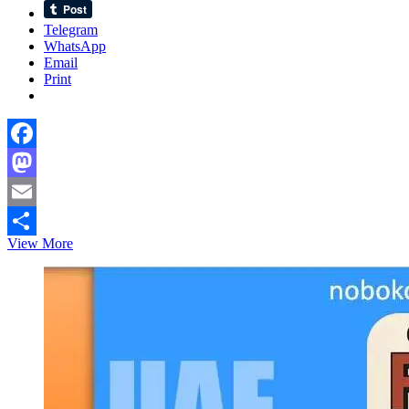
Telegram
WhatsApp
Email
Print
Facebook
Mastodon
Email
স্পেনে
View More
Share
অনিয়মিত
অভিবাসীদের
সুযোগ,
সীমাবদ্ধতা
ও
শ্রমবাজারে
নতুন
বার্তা