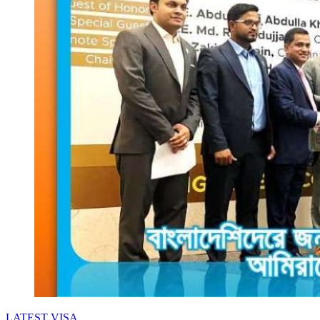
চান
১৮
হাজার
ভুক্তভোগী
LATEST
VISA