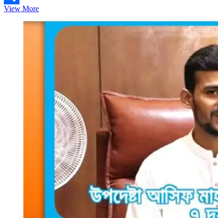
ইউএই
View More
Share
ভিসা
নিষেধাজ্ঞা
নিয়ে
ভুয়া
খবরে
সয়লাব
অনলাইন