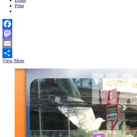
Email
Print
Facebook
Mastodon
Email
উপদেষ্টা
View More
Share
আসিফ
মাহমুদের
কাছে
প্রবাসীদের
৭
দফা
দাবি