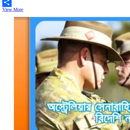
Email
বাংলাদেশ
View More
Share
থেকে
কতজন
দক্ষ
গাড়ি
চালক
নেবে
আরব-
আমিরাত?