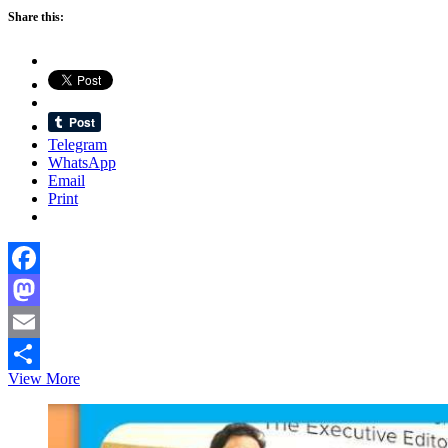
Share this:
Telegram
WhatsApp
Email
Print
Facebook
Mastodon
Email
পাসপোর্ট
View More
Share
ও
টাকা
ফেরত