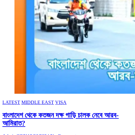
অনুমতি
LATEST
MIDDLE EAST
VISA
বাংলাদেশ থেকে কতজন দক্ষ গাড়ি চালক নেবে আরব-
আমিরাত?