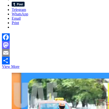
Telegram
WhatsApp
Email
Print
Facebook
Mastodon
Email
প্রবাসীদের
View More
Share
জন্য
সুখবর:
বিদেশ
যেতে
লাগবে
না
প্রবাসী
কল্যাণ
মন্ত্রণালয়ের