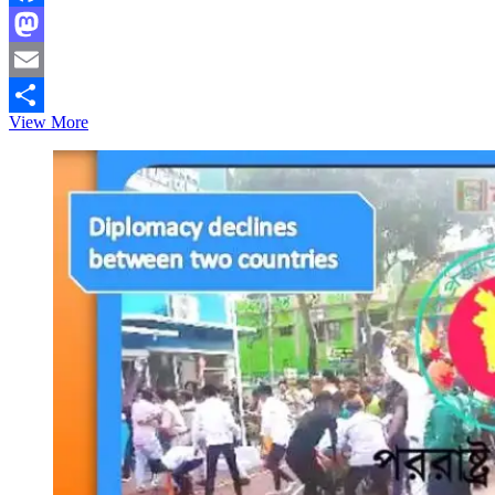
Facebook
Mastodon
Email
বাংলাদেশিদেরে
View More
Share
জন্য
উন্মুক্ত
হতে
যাচ্ছে
আমিরাতের
ভিসা