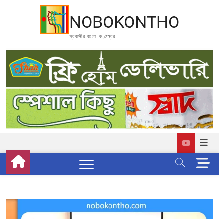
Skip
to
NOBOKONTHO
content
প্রবাসীর বাংলা কণ্ঠস্বর
M
e
n
u
B
u