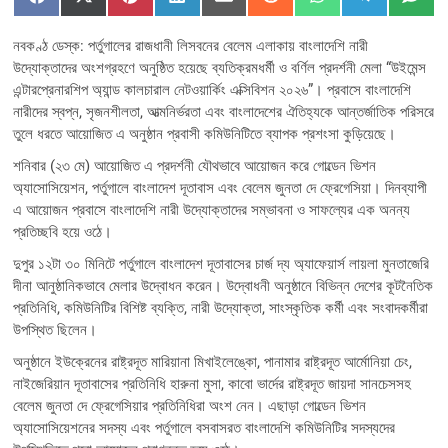
Share
Share
Share
Share
Share
Share
Share
Share
Sha
F
X
P
L
E
R
W
T
S
on
on
on
on
on
on
on
on
on
a
(
i
i
m
e
h
e
M
c
T
n
n
a
d
a
l
S
নবকণ্ঠ ডেস্ক: পর্তুগালের রাজধানী লিসবনের বেলেম এলাকায় বাংলাদেশি নারী
e
w
t
k
i
d
t
e
b
i
e
e
l
i
s
g
উদ্যোক্তাদের অংশগ্রহণে অনুষ্ঠিত হয়েছে ব্যতিক্রমধর্মী ও বর্ণিল প্রদর্শনী মেলা “উইমেন্স
o
t
r
d
t
A
r
এন্টারপ্রেনারশিপ অ্যান্ড কালচারাল নেটওয়ার্কিং এক্সিবিশন ২০২৬”। প্রবাসে বাংলাদেশি
o
t
e
I
p
a
k
e
s
n
p
m
নারীদের স্বপ্ন, সৃজনশীলতা, আত্মনির্ভরতা এবং বাংলাদেশের ঐতিহ্যকে আন্তর্জাতিক পরিসরে
r
t
তুলে ধরতে আয়োজিত এ অনুষ্ঠান প্রবাসী কমিউনিটিতে ব্যাপক প্রশংসা কুড়িয়েছে।
)
শনিবার (২৩ মে) আয়োজিত এ প্রদর্শনী যৌথভাবে আয়োজন করে গোল্ডেন ভিশন
অ্যাসোসিয়েশন, পর্তুগালে বাংলাদেশ দূতাবাস এবং বেলেম জুনতা দে ফ্রেগেসিয়া। দিনব্যাপী
এ আয়োজন প্রবাসে বাংলাদেশি নারী উদ্যোক্তাদের সম্ভাবনা ও সাফল্যের এক অনন্য
প্রতিচ্ছবি হয়ে ওঠে।
দুপুর ১২টা ৩০ মিনিটে পর্তুগালে বাংলাদেশ দূতাবাসের চার্জ দ্য অ্যাফেয়ার্স লায়লা মুনতাজেরি
দীনা আনুষ্ঠানিকভাবে মেলার উদ্বোধন করেন। উদ্বোধনী অনুষ্ঠানে বিভিন্ন দেশের কূটনৈতিক
প্রতিনিধি, কমিউনিটির বিশিষ্ট ব্যক্তি, নারী উদ্যোক্তা, সাংস্কৃতিক কর্মী এবং সংবাদকর্মীরা
উপস্থিত ছিলেন।
অনুষ্ঠানে ইউক্রেনের রাষ্ট্রদূত মারিয়ানা মিখাইলেঙ্কো, পানামার রাষ্ট্রদূত আর্মোনিয়া চেং,
নাইজেরিয়ান দূতাবাসের প্রতিনিধি হারুনা মুসা, কাবো ভার্দের রাষ্ট্রদূত জায়দা সানচেসসহ
বেলেম জুনতা দে ফ্রেগেসিয়ার প্রতিনিধিরা অংশ নেন। এছাড়া গোল্ডেন ভিশন
অ্যাসোসিয়েশনের সদস্য এবং পর্তুগালে বসবাসরত বাংলাদেশি কমিউনিটির সদস্যদের