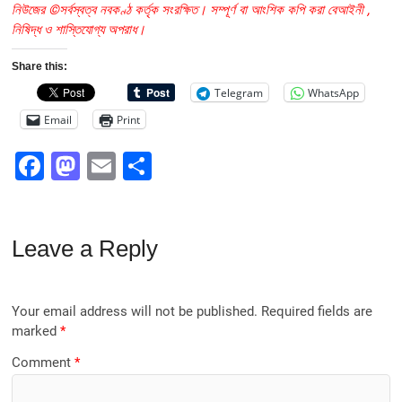
নিউজের ©সর্বস্বত্ব নবকণ্ঠ কর্তৃক সংরক্ষিত। সম্পূর্ণ বা আংশিক কপি করা বেআইনী ,
নিষিদ্ধ ও শাস্তিযোগ্য অপরাধ।
Share this:
Telegram
WhatsApp
Email
Print
F
M
E
S
a
a
m
h
c
st
ai
ar
Leave a Reply
e
o
l
e
b
d
o
o
Your email address will not be published.
Required fields are
o
n
marked
*
k
Comment
*