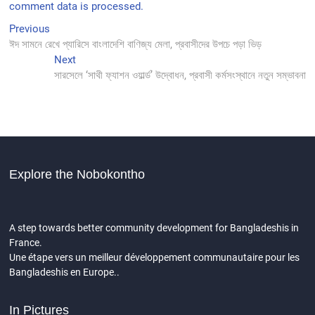
comment data is processed.
Previous
Post
Previous
post:
ঈদ সামনে রেখে প্যারিসে বাংলাদেশি বাণিজ্য মেলা, প্রবাসীদের উপচে পড়া ভিড়
navigation
Next
Next
post:
সারসেলে ‘সাথী ফ্যাশন ওয়ার্ল্ড’ উদ্বোধন, প্রবাসী কর্মসংস্থানে নতুন সম্ভাবনা
Explore the Nobokontho
A step towards better community development for Bangladeshis in
France.
Une étape vers un meilleur développement communautaire pour les
Bangladeshis en Europe..
In Pictures