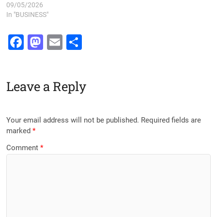
09/05/2026
In "BUSINESS"
F
M
E
S
a
a
m
h
c
st
ai
ar
Leave a Reply
e
o
l
e
b
d
o
o
Your email address will not be published.
Required fields are
o
n
marked
*
k
Comment
*