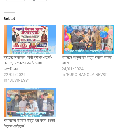
Related
ফ্রান্সের সারসেলে ‘সাথী ফ্যাশন ওয়ার্ল্ড’-
প্যারিসে আনুষ্ঠানিক যাত্রা করলো জাইফা
এর নতুন শোরুমের শুভ উদ্বোধন
ফ্যাশন
আগামীকাল
24/01/2024
22/05/2026
In "EURO-BANGLA NEWS"
In "BUSINESS"
প্যারিসের সার্সেলে যাত্রা শুরু করল ‘পিজ্জা
ভিলেজ রেস্টুরেন্ট’