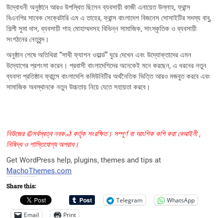
উদ্বোধনী অনুষ্ঠানে আরও উপস্থিত ছিলেন ব্যবসায়ী কাজী এনায়েত উল্লাহ, ফ্রান্স
বিএনপির সাবেক সেক্রেটারি এম এ তাহের, ফ্রান্স বাংলাদেশ বিজনেস সোসাইটির সদস্য বাবু,
শিল্পী সুমা দাস, ব্যবসায়ী শাহ মোহাম্মদসহ বিভিন্ন সামাজিক, সাংস্কৃতিক ও ব্যবসায়ী
সংগঠনের নেতৃবৃন্দ।
অনুষ্ঠান শেষে অতিথিরা “সাথী ফ্যাশন ওয়ার্ল্ড” ঘুরে দেখেন এবং উদ্যোক্তাদের এমন
উদ্যোগের প্রশংসা করেন। প্রবাসী বাংলাদেশিদের অনেকেই মনে করছেন, এ ধরনের নতুন
ব্যবসা প্রতিষ্ঠান ফ্রান্সে বাংলাদেশি কমিউনিটির অর্থনৈতিক ভিত্তি আরও মজবুত করবে এবং
সামাজিক অবস্থানকে নতুন উচ্চতায় নিয়ে যেতে সহায়তা করবে।
নিউজের ©সর্বস্বত্ব নবকণ্ঠ কর্তৃক সংরক্ষিত। সম্পূর্ণ বা আংশিক কপি করা বেআইনী ,
নিষিদ্ধ ও শাস্তিযোগ্য অপরাধ।
Get WordPress help, plugins, themes and tips at
MachoThemes.com
Share this:
Telegram
WhatsApp
Email
Print