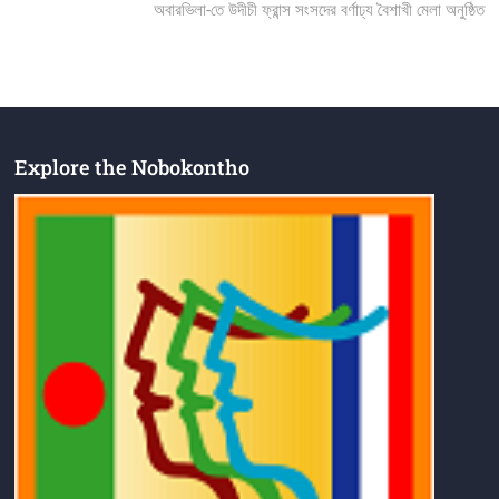
post:
অবারভিলা-তে উদীচী ফ্রান্স সংসদের বর্ণাঢ্য বৈশাখী মেলা অনুষ্ঠিত
Explore the Nobokontho