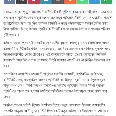
Share
Share
Share
Share
Share
Share
Share
Share
Sha
F
X
P
L
E
R
W
T
S
on
on
on
on
on
on
on
on
on
a
(
i
i
m
e
h
e
M
c
T
n
n
a
d
a
l
S
নবকণ্ঠ ডেস্ক: ফ্রান্সে বাংলাদেশি কমিউনিটির বিস্তৃতি ও ক্রমবর্ধমান চাহিদাকে সামনে রেখে
e
w
t
k
i
d
t
e
b
i
e
e
l
i
s
g
সারসেলে আনুষ্ঠানিকভাবে যাত্রা শুরু করেছে নতুন প্রতিষ্ঠান “সাথী ফ্যাশন ওয়ার্ল্ড”। প্রবাসী
o
t
r
d
t
A
r
বাংলাদেশিদের জন্য আধুনিক ফ্যাশন সামগ্রী ও নতুন কর্মসংস্থানের সুযোগ তৈরির লক্ষ্য
o
t
e
I
p
a
k
e
s
n
p
m
নিয়ে প্রতিষ্ঠানটি চালু হওয়ায় স্থানীয় কমিউনিটির মাঝে ব্যাপক উৎসাহ ও আনন্দের পরিবেশ
r
t
সৃষ্টি হয়েছে।
)
বর্তমানে ফ্রান্সে প্রায় দুই লক্ষাধিক বাংলাদেশির বসবাস রয়েছে। সময়ের সঙ্গে সঙ্গে সেখানে
বাংলাদেশি কমিউনিটির পরিধি যেমন বেড়েছে, তেমনি বেড়েছে ব্যবসা-বাণিজ্য, ফ্যাশন এবং
নিত্যপ্রয়োজনীয় সেবার চাহিদাও। এই বাস্তবতাকে সামনে রেখেই প্যারিসের নিকটবর্তী
বাংলাদেশি অধ্যুষিত এলাকা সারসেলে “সাথী ফ্যাশন ওয়ার্ল্ড”-এর আনুষ্ঠানিক উদ্বোধন করা
হয়।
গত শনিবার আয়োজিত উদ্বোধনী অনুষ্ঠানে স্থানীয় ব্যবসায়ী, রাজনৈতিক ব্যক্তিত্ব,
কমিউনিটি নেতা, সাংস্কৃতিক অঙ্গনের প্রতিনিধি ও বিভিন্ন শ্রেণি-পেশার বিপুলসংখ্যক
মানুষ অংশ নেন। “সাথী ফ্যাশন হাউস”-এর দ্বিতীয় প্রতিষ্ঠান হিসেবে “সাথী ফ্যাশন
ওয়ার্ল্ড”-এর যাত্রা শুরু হওয়ায় উপস্থিত অতিথিদের মধ্যেও উৎসবমুখর আবহ লক্ষ্য করা
যায়।
অনুষ্ঠানে প্রধান অতিথি হিসেবে উপস্থিত ছিলেন ফ্রান্স বাংলাদেশ বিজনেস সোসাইটির
সভাপতি সাত্তার আলী সুমন। তিনি ফিতা কেটে নতুন প্রতিষ্ঠানের উদ্বোধন ঘোষণা করেন।