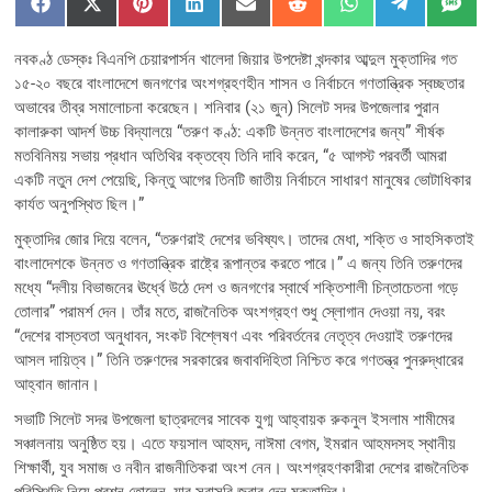
Share
Share
Share
Share
Share
Share
Share
Share
Sha
F
X
P
L
E
R
W
T
S
on
on
on
on
on
on
on
on
on
a
(
i
i
m
e
h
e
M
c
T
n
n
a
d
a
l
S
নবকণ্ঠ ডেস্কঃ বিএনপি চেয়ারপার্সন খালেদা জিয়ার উপদেষ্টা খন্দকার আব্দুল মুক্তাদির গত
e
w
t
k
i
d
t
e
b
i
e
e
l
i
s
g
১৫-২০ বছরে বাংলাদেশে জনগণের অংশগ্রহণহীন শাসন ও নির্বাচনে গণতান্ত্রিক স্বচ্ছতার
o
t
r
d
t
A
r
অভাবের তীব্র সমালোচনা করেছেন। শনিবার (২১ জুন) সিলেট সদর উপজেলার পুরান
o
t
e
I
p
a
k
e
s
n
p
m
কালারুকা আদর্শ উচ্চ বিদ্যালয়ে “তরুণ কণ্ঠ: একটি উন্নত বাংলাদেশের জন্য” শীর্ষক
r
t
মতবিনিময় সভায় প্রধান অতিথির বক্তব্যে তিনি দাবি করেন, “৫ আগস্ট পরবর্তী আমরা
)
একটি নতুন দেশ পেয়েছি, কিন্তু আগের তিনটি জাতীয় নির্বাচনে সাধারণ মানুষের ভোটাধিকার
কার্যত অনুপস্থিত ছিল।”
মুক্তাদির জোর দিয়ে বলেন, “তরুণরাই দেশের ভবিষ্যৎ। তাদের মেধা, শক্তি ও সাহসিকতাই
বাংলাদেশকে উন্নত ও গণতান্ত্রিক রাষ্ট্রে রূপান্তর করতে পারে।” এ জন্য তিনি তরুণদের
মধ্যে “দলীয় বিভাজনের ঊর্ধ্বে উঠে দেশ ও জনগণের স্বার্থে শক্তিশালী চিন্তাচেতনা গড়ে
তোলার” পরামর্শ দেন। তাঁর মতে, রাজনৈতিক অংশগ্রহণ শুধু স্লোগান দেওয়া নয়, বরং
“দেশের বাস্তবতা অনুধাবন, সংকট বিশ্লেষণ এবং পরিবর্তনের নেতৃত্ব দেওয়াই তরুণদের
আসল দায়িত্ব।” তিনি তরুণদের সরকারের জবাবদিহিতা নিশ্চিত করে গণতন্ত্র পুনরুদ্ধারের
আহ্বান জানান।
সভাটি সিলেট সদর উপজেলা ছাত্রদলের সাবেক যুগ্ম আহ্বায়ক রুকনুল ইসলাম শামীমের
সঞ্চালনায় অনুষ্ঠিত হয়। এতে ফয়সাল আহমদ, নাঈমা বেগম, ইমরান আহমদসহ স্থানীয়
শিক্ষার্থী, যুব সমাজ ও নবীন রাজনীতিকরা অংশ নেন। অংশগ্রহণকারীরা দেশের রাজনৈতিক
পরিস্থিতি নিয়ে প্রশ্ন তোলেন, যার সরাসরি জবাব দেন মুক্তাদির।