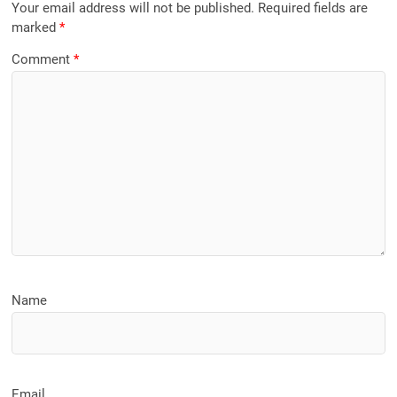
o
o
Your email address will not be published.
Required fields are
o
n
marked
*
k
Comment
*
Name
Email