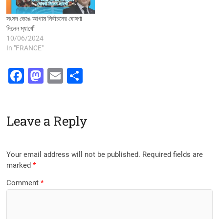
সংসদ ভেঙে আগাম নির্বাচনের ঘোষণা
দিলেন ম্যাখোঁ
10/06/2024
In "FRANCE"
F
M
E
S
a
a
m
h
c
st
ai
ar
Leave a Reply
e
o
l
e
b
d
o
o
Your email address will not be published.
Required fields are
o
n
marked
*
k
Comment
*