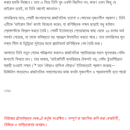
করার হুমকি দিচ্ছেন। তবে এ নিয়ে তিনি খুব একটা বিচলিত নন, কারণ এমন কিছু যে
ভাইরাল হবেই, তা তিনি আগেই জানতেন।
তাসরিফের মতে, গেমটি বাংলাদেশের রাজনৈতিক হতাশা ও ক্ষোভের সৃজনশীল প্রকাশ। তিনি
এটিকে ‘ভাইরাল মিম’ বলেই বিবেচনা করেন, যা বাণিজ্যিক লক্ষ্য ছাড়াই শুধু বর্তমান
প্রেক্ষাপটকে বিদ্রূপ করতে তৈরি। গেমটি ইতোমধ্যে প্লেয়ারদের কাছ থেকে ২৬ ডলার অর্থ
সমর্থন পেয়েছে, যা তাকে ভবিষ্যতে বড় প্রকল্পে উৎসাহিত করতে পারে। তবে তাসরিফের মূল
লক্ষ্য স্টিম বা নিন্টেন্ডো সুইচের মতো প্ল্যাটফর্মে বাণিজ্যিক গেম তৈরি করা।
আপাতত তিনি নতুন গেমের পরিকল্পনা করলেও রাজনৈতিক স্যাটায়ারের বদলে মূলধারার গেমিং
জগতেই ফিরতে চান। তার ভাষায়, ‘ভাইরালিটি ক্যারিয়ারে টেকসই নয়, গেমিং ইন্ডাস্ট্রিতে
স্থায়ী হওয়াই লক্ষ্য।’* তবে ‘দৌড়াও হাসিনা দৌড়াও’ ইতিমধ্যেই প্রমাণ করেছে—
ডিজিটাল মাধ্যমেও রাজনৈতিক সমালোচনার ভাষা কতটা সৃজনশীল ও প্রভাবশালী হতে পারে!
-১৯১
নিউজের ©সর্বস্বত্ব নবকণ্ঠ কর্তৃক সংরক্ষিত। সম্পূর্ণ বা আংশিক কপি করা বেআইনী ,
নিষিদ্ধ ও শাস্তিযোগ্য অপরাধ।