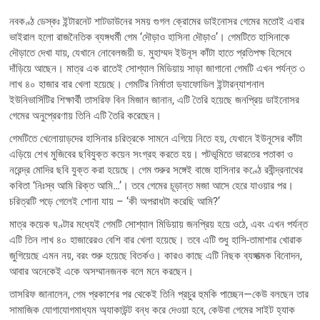
a
(
i
i
m
e
h
e
M
c
T
n
n
a
d
a
l
S
নবকণ্ঠ ডেস্কঃ ইন্টারনেট শাটডাউনের সময় গুগল ক্রোমের ডাইনোসর গেমের মতোই এবার
e
w
t
k
i
d
t
e
b
i
e
e
l
i
s
g
ভাইরাল হলো রাজনৈতিক ব্যঙ্গধর্মী গেম ‘দৌড়াও হাসিনা দৌড়াও’। গেমটিতে হাসিনাকে
o
t
r
d
t
A
r
দৌড়াতে দেখা যায়, যেখানে নোবেলজয়ী ড. মুহাম্মদ ইউনূস কাঁটা হাতে প্রতিপক্ষ হিসেবে
o
t
e
I
p
a
k
e
s
n
p
m
দাঁড়িয়ে আছেন। মাত্র এক রাতেই সোশ্যাল মিডিয়ায় সাড়া জাগানো গেমটি এখন পর্যন্ত ৩
r
t
লাখ ৪০ হাজার বার খেলা হয়েছে। গেমটির নির্মাতা ড্যাফোডিল ইন্টারন্যাশনাল
)
ইউনিভার্সিটির শিক্ষার্থী তাসরিফ বিন মিজান জানান, এটি তৈরি হয়েছে জনপ্রিয় ডাইনোসর
গেমের অনুপ্রেরণায় তিনি এটি তৈরি করেছেন।
গেমটিতে খেলোয়াড়দের হাসিনার চরিত্রকে সামনে এগিয়ে নিতে হয়, যেখানে ইউনূসের কাঁটা
এড়িয়ে শেখ মুজিবের ছবিযুক্ত কয়েন সংগ্রহ করতে হয়। পটভূমিতে ভারতের পতাকা ও
নরেন্দ্র মোদির ছবি যুক্ত করা হয়েছে। গেম শুরুর সঙ্গেই বাজে হাসিনার কণ্ঠে রবীন্দ্রনাথের
কবিতা ‘নিঃস্ব আমি রিক্ত আমি…’। তবে গেমের চূড়ান্ত মজা আসে হেরে যাওয়ার পর।
চরিত্রটি পড়ে গেলেই শোনা যায় – ‘কী অপরাধটা করেছি আমি?’
মাত্র কয়েক ঘণ্টার মধ্যেই গেমটি সোশ্যাল মিডিয়ায় জনপ্রিয় হয়ে ওঠে, এবং এখন পর্যন্ত
এটি তিন লাখ ৪০ হাজারেরও বেশি বার খেলা হয়েছে। তবে এটি শুধু হাসি-তামাশার খোরাক
জুগিয়েছে এমন নয়, বরং শুরু হয়েছে বিতর্কও। কারও কাছে এটি নিছক ব্যঙ্গাত্মক বিনোদন,
আবার অনেকেই একে অসম্মানজনক বলে মনে করছেন।
তাসরিফ জানালেন, গেম প্রকাশের পর থেকেই তিনি প্রচুর হুমকি পাচ্ছেন—কেউ বলছেন তার
সামাজিক যোগাযোগমাধ্যম অ্যাকাউন্ট বন্ধ করে দেওয়া হবে, কেউবা গেমের সাইট হ্যাক