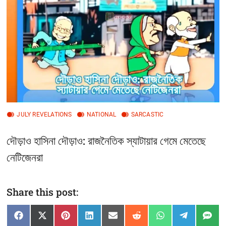
t
t
o
n
JULY REVELATIONS
NATIONAL
SARCASTIC
দৌড়াও হাসিনা দৌড়াও: রাজনৈতিক স্যাটায়ার গেমে মেতেছে
নেটিজেনরা
Share this post:
Share
Share
Share
Share
Share
Share
Share
Share
Sha
F
X
P
L
E
R
W
T
S
on
on
on
on
on
on
on
on
on