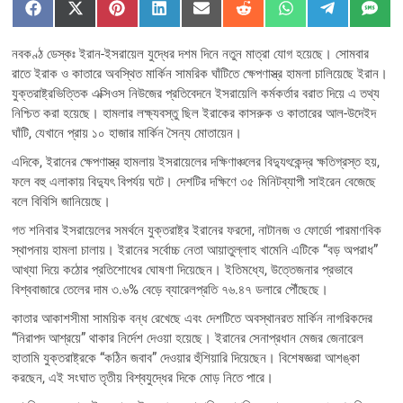
Share
Share
Share
Share
Share
Share
Share
Share
Sha
F
X
P
L
E
R
W
T
S
on
on
on
on
on
on
on
on
on
a
(
i
i
m
e
h
e
M
c
T
n
n
a
d
a
l
S
নবকণ্ঠ ডেস্কঃ ইরান-ইসরায়েল যুদ্ধের দশম দিনে নতুন মাত্রা যোগ হয়েছে। সোমবার
e
w
t
k
i
d
t
e
b
i
e
e
l
i
s
g
রাতে ইরাক ও কাতারে অবস্থিত মার্কিন সামরিক ঘাঁটিতে ক্ষেপণাস্ত্র হামলা চালিয়েছে ইরান।
o
t
r
d
t
A
r
যুক্তরাষ্ট্রভিত্তিক এক্সিওস নিউজের প্রতিবেদনে ইসরায়েলি কর্মকর্তার বরাত দিয়ে এ তথ্য
o
t
e
I
p
a
k
e
s
n
p
m
নিশ্চিত করা হয়েছে। হামলার লক্ষ্যবস্তু ছিল ইরাকের কাসরুক ও কাতারের আল-উদেইদ
r
t
ঘাঁটি, যেখানে প্রায় ১০ হাজার মার্কিন সৈন্য মোতায়েন।
)
এদিকে, ইরানের ক্ষেপণাস্ত্র হামলায় ইসরায়েলের দক্ষিণাঞ্চলের বিদ্যুৎকেন্দ্র ক্ষতিগ্রস্ত হয়,
ফলে বহু এলাকায় বিদ্যুৎ বিপর্যয় ঘটে। দেশটির দক্ষিণে ৩৫ মিনিটব্যাপী সাইরেন বেজেছে
বলে বিবিসি জানিয়েছে।
গত শনিবার ইসরায়েলের সমর্থনে যুক্তরাষ্ট্র ইরানের ফরদো, নাটানজ ও ফোর্ডো পারমাণবিক
স্থাপনায় হামলা চালায়। ইরানের সর্বোচ্চ নেতা আয়াতুল্লাহ খামেনি এটিকে “বড় অপরাধ”
আখ্যা দিয়ে কঠোর প্রতিশোধের ঘোষণা দিয়েছেন। ইতিমধ্যে, উত্তেজনার প্রভাবে
বিশ্ববাজারে তেলের দাম ৩.৬% বেড়ে ব্যারেলপ্রতি ৭৬.৪৭ ডলারে পৌঁছেছে।
কাতার আকাশসীমা সাময়িক বন্ধ রেখেছে এবং দেশটিতে অবস্থানরত মার্কিন নাগরিকদের
“নিরাপদ আশ্রয়ে” থাকার নির্দেশ দেওয়া হয়েছে। ইরানের সেনাপ্রধান মেজর জেনারেল
হাতামি যুক্তরাষ্ট্রকে “কঠিন জবাব” দেওয়ার হুঁশিয়ারি দিয়েছেন। বিশেষজ্ঞরা আশঙ্কা
করছেন, এই সংঘাত তৃতীয় বিশ্বযুদ্ধের দিকে মোড় নিতে পারে।