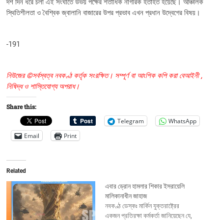
দশ দিন ধরে চলা এই সংঘাতে উভয় পক্ষের শতাধিক নাগরিক হতাহত হয়েছে। আঞ্চলিক
স্থিতিশীলতা ও বৈশ্বিক জ্বালানি বাজারের উপর প্রভাব এখন প্রধান উদ্বেগের বিষয়।
-191
নিউজের ©সর্বস্বত্ব নবকণ্ঠ কর্তৃক সংরক্ষিত। সম্পূর্ণ বা আংশিক কপি করা বেআইনী ,
নিষিদ্ধ ও শাস্তিযোগ্য অপরাধ।
Share this:
Telegram
WhatsApp
Email
Print
Related
এবার ড্রোন হামলার শিকার ইসরায়েলি
মালিকানাধীন জাহাজ
নবকণ্ঠ ডেস্কঃ মার্কিন যুক্তরাষ্ট্রের
একজন প্রতিরক্ষা কর্মকর্তা জানিয়েছেন যে,