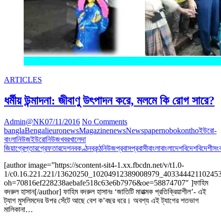
ARTICLES
ধর্মীয় উন্মাদনা: জীবাণু উৎপাদন করে, মলমে কি রোগ সারে?
Admin@NK
07/11/2016
No Comments
bangla
Bengali
euronews
Magazine
news
Newspaper
nobokontho
ইউরো-
বাংলানিউজ
ইউরোনিউজ
খবর
খালেদা
জিয়া
গ্রেপ্তার
গ্রেফতার
দেশ
নবকণ্ঠ
নবকন্ঠ
নিউজ
প্রবাস
প্রবাসী
বাংলা
বাংলাদেশ
বিদেশ
বিদেশী
সং
[author image=”https://scontent-sit4-1.xx.fbcdn.net/v/t1.0-
1/c0.16.221.221/13620250_10204912389008979_403344421102453
oh=70816ef228238aebafe518c63e6b7976&oe=58874707″ ]ফাহিম
বদরুল হাসান[/author] ফাহিম বদরুল হাসানঃ ‘জাতিটি মারাত্মক প্রতিক্রিয়াশীল’- এই
ট্যাগ মুসলিমদের উপর সেঁটে আছে বেশ ক’বছর ধরে। অবশ্য এই ট্যাগের শতভাগ
মালিকানা…