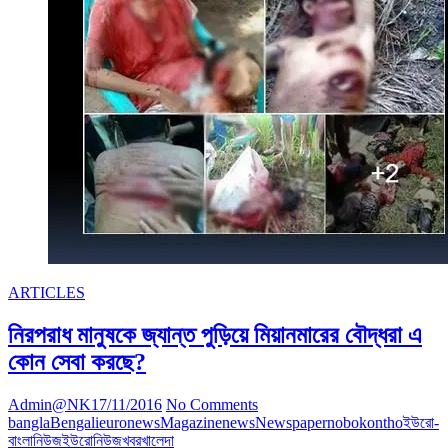
ARTICLES
নিরপরাধ মানুষকে জ্যান্ত পুড়িয়ে মিয়ানমারের বৌদ্ধরা এ
কোন সেবা করছে?
Admin@NK
17/11/2016
No Comments
bangla
Bengali
euronews
Magazine
news
Newspaper
nobokontho
ইউরো-
বাংলানিউজ
ইউরোনিউজ
খবর
খালেদা