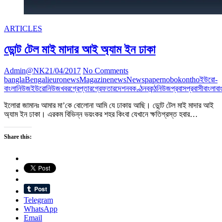
ARTICLES
ডোন্ট টেল মাই মাদার আই অ্যাম ইন ঢাকা
Admin@NK
21/04/2017
No Comments
bangla
Bengali
euronews
Magazine
news
Newspaper
nobokontho
ইউরো-
বাংলানিউজ
ইউরোনিউজ
খবর
গ্রেপ্তার
গ্রেফতার
দেশ
নবকণ্ঠ
নবকন্ঠ
নিউজ
প্রবাস
প্রবাসী
বাংলা
বা
ইলোরা জামানঃ আমার মা’কে বোলোনা আমি যে ঢাকায় আছি। ডোন্ট টেল মাই মাদার আই
অ্যাম ইন ঢাকা। এরকম বিভিন্ন ভয়ংকর শহর কিংবা যেখানে ক্ষতিগ্রস্ত হবার…
Share this:
Telegram
WhatsApp
Email