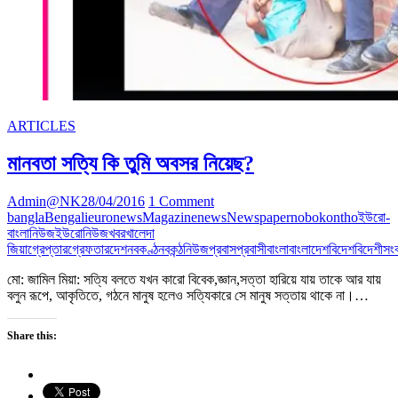
ARTICLES
মানবতা সত্যি কি তুমি অবসর নিয়েছ?
Admin@NK
28/04/2016
1 Comment
bangla
Bengali
euronews
Magazine
news
Newspaper
nobokontho
ইউরো-
বাংলানিউজ
ইউরোনিউজ
খবর
খালেদা
জিয়া
গ্রেপ্তার
গ্রেফতার
দেশ
নবকণ্ঠ
নবকন্ঠ
নিউজ
প্রবাস
প্রবাসী
বাংলা
বাংলাদেশ
বিদেশ
বিদেশী
সং
মো: জামিল মিয়া: সত্যি বলতে যখন কারো বিবেক,জ্ঞান,সত্তা হারিয়ে যায় তাকে আর যায়
বলুন রূপে, আকৃতিতে, গঠনে মানুষ হলেও সত্যিকারে সে মানুষ সত্তায় থাকে না।…
Share this: