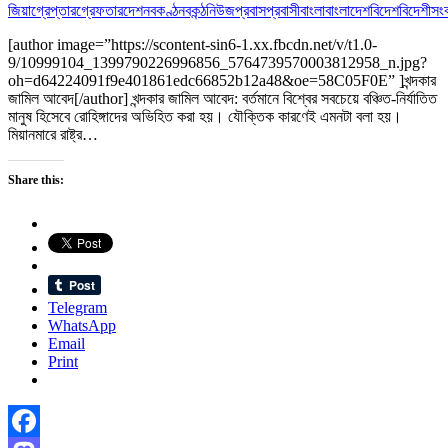
জিয়া
গ্রেপ্তার
গ্রেফতার
দেশ
নবকণ্ঠ
নবকন্ঠ
নিউজ
প্রবাস
প্রবাসী
বাংলা
বাংলাদেশ
বিদেশ
বিদেশী
সং
[author image=”https://scontent-sin6-1.xx.fbcdn.net/v/t1.0-
9/10999104_1399790226996856_5764739570003812958_n.jpg?
oh=d64224091f9e401861edc66852b12a48&oe=58C05F0E” ]খন্দকার
জামিল আবেদ[/author] খন্দকার জামিল আবেদ: বর্তমানে বিশ্বের সবচেয়ে বঞ্চিত-নির্যাতিত
মানুষ হিসেবে রোহিঙ্গাদের অভিহিত করা হয়। যৌক্তিক কারণেই এমনটা বলা হয়।
মিয়ানমারে রাষ্ট্র…
Share this:
Telegram
WhatsApp
Email
Print