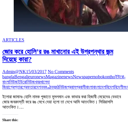
ARTICLES
জোর করে হোলি’র রঙ মাখানোর এই উগ্রপন্থার জন্ম
দিয়েছে কারা?
Admin@NK
15/03/2017
No Comments
bangla
Bengali
euronews
Magazine
news
Newspaper
nobokontho
ইউরো-
বাংলানিউজ
ইউরোনিউজ
খবর
খালেদা
জিয়া
গ্রেপ্তার
গ্রেফতার
দেশ
নবকণ্ঠ
নবকন্ঠ
নিউজ
প্রবাস
প্রবাসী
বাংলা
বাংলাদেশ
বিদেশ
বিদেশী
সং
ইলোরা জামানঃ হোলি নামক পূজাতে মুসলমান এবং কাভার করা হিজাবী মেয়েদের যেভাবে
জোর জবরদস্তী করে রঙ মেখে দেয়া হলো তা দেখে আমি আতংকিত। সিরিয়াসলি
আতংকিত।…
Share this: