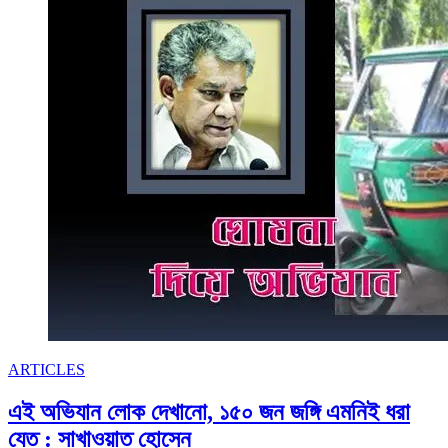
কিছু
হবেনা
ARTICLES
এই অভিযান লোক দেখানো, ১৫০ জন জঙ্গি এমনিই ধরা
যেত : সাখাওয়াত হোসেন