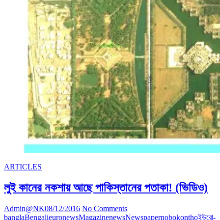
জন্ম
দিয়েছে
কারা?
ARTICLES
লুই কানের নকশায় আছে পাকিস্তানের পতাকা! (ভিডিও)
Admin@NK
08/12/2016
No Comments
bangla
Bengali
euronews
Magazine
news
Newspaper
nobokontho
ইউরো-