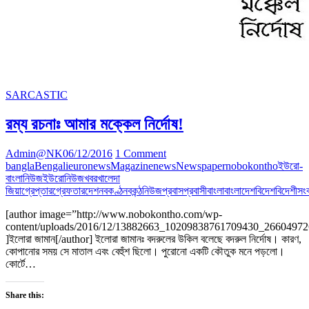
SARCASTIC
রম্য রচনাঃ আমার মক্কেল নির্দোষ!
Admin@NK
06/12/2016
1 Comment
bangla
Bengali
euronews
Magazine
news
Newspaper
nobokontho
ইউরো-
বাংলানিউজ
ইউরোনিউজ
খবর
খালেদা
জিয়া
গ্রেপ্তার
গ্রেফতার
দেশ
নবকণ্ঠ
নবকন্ঠ
নিউজ
প্রবাস
প্রবাসী
বাংলা
বাংলাদেশ
বিদেশ
বিদেশী
সং
[author image=”http://www.nobokontho.com/wp-
content/uploads/2016/12/13882663_10209838761709430_26604972
]ইলোরা জামান[/author] ইলোরা জামানঃ বদরুলের উকিল বলেছে বদরুল নির্দোষ। কারণ,
কোপানোর সময় সে মাতাল এবং বেহুঁশ ছিলো। পুরোনো একটি কৌতুক মনে পড়লো।
কোর্টে…
Share this: