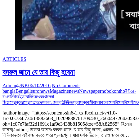
ARTICLES
বদরুল জানে যে তার কিছু হবেনা
Admin@NK
06/10/2016
No Comments
bangla
Bengali
euronews
Magazine
news
Newspaper
nobokontho
ইউরো-
বাংলানিউজ
ইউরোনিউজ
খবর
খালেদা
জিয়া
গ্রেপ্তার
গ্রেফতার
দেশ
নবকণ্ঠ
নবকন্ঠ
নিউজ
প্রবাস
প্রবাসী
বাংলা
বাংলাদেশ
বিদেশ
বিদেশী
সং
[author image=”https://scontent-sin6-1.xx.fbcdn.net/v/t1.0-
1/c0.0.734.734/13882663_10209838761709430_2660497264205838
oh=1c07e7faf32d1691c1af9e3438b81505&oe=58A82565″ ]ইলোরা
জামান[/author] ইলোরা জামানঃ বদরুল জানে যে তার কিছু হবেনা, এজন্য সে
নির্বিকারভাবে এইকাজ করতে পারে প্রকাশ্যে। যারা দর্শক ছিলেন, তারাও জানে যে…