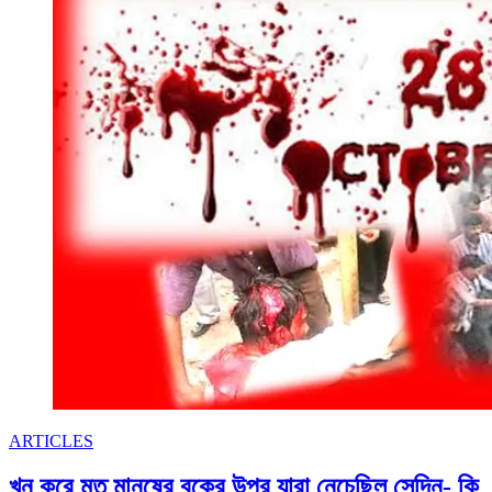
করে,
মলমে
কি
রোগ
সারে?
ARTICLES
খুন করে মৃত মানুষের বুকের উপর যারা নেচেছিল সেদিন- কি