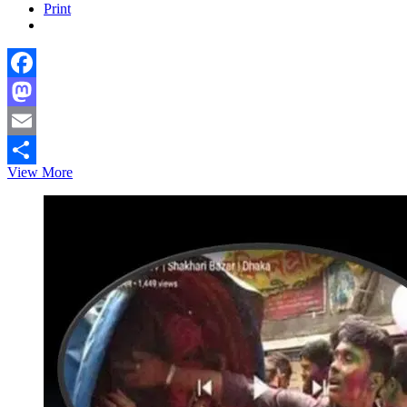
Print
Facebook
Mastodon
Email
ডোন্ট
View More
Share
টেল
মাই
মাদার
আই
অ্যাম
ইন
ঢাকা