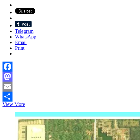
Telegram
WhatsApp
Email
Print
Facebook
Mastodon
Email
জোর
View More
Share
করে
হোলি’র
রঙ
মাখানোর
এই
উগ্রপন্থার