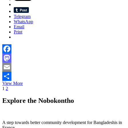
Telegram
WhatsApp
Email
Print
Facebook
Mastodon
Email
মানবতা
View More
Share
Posts
Page
Page
Next
সত্যি
1
2
page
কি
pagination
তুমি
Explore the Nobokontho
অবসর
নিয়েছ?
A step towards better community development for Bangladeshis in
France.