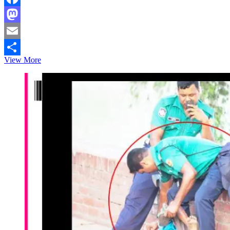
Facebook
Mastodon
Email
এই
View More
Share
অভিযান
লোক
দেখানো,
১৫০
জন
জঙ্গি
এমনিই
ধরা
যেত
:
সাখাওয়াত
হোসেন