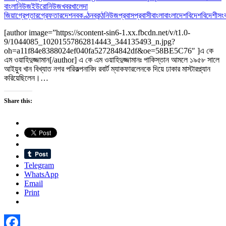
বাংলানিউজ
ইউরোনিউজ
খবর
খালেদা
জিয়া
গ্রেপ্তার
গ্রেফতার
দেশ
নবকণ্ঠ
নবকন্ঠ
নিউজ
প্রবাস
প্রবাসী
বাংলা
বাংলাদেশ
বিদেশ
বিদেশী
সং
[author image=”https://scontent-sin6-1.xx.fbcdn.net/v/t1.0-
9/1044085_10201557862814443_344135493_n.jpg?
oh=a11f84e8388024ef040fa527284842df&oe=58BE5C76″ ]এ কে
এম ওয়াহিদুজ্জামান[/author] এ কে এম ওয়াহিদুজ্জামানঃ পাকিস্তান আমলে ১৯৫৮ সালে
আইয়ুব খান বিখ্যাত নগর পরিকল্পনাবিদ রবার্ট ম্যাকফারলেনকে দিয়ে ঢাকার মাস্টারপ্ল্যান
করিয়েছিলেন।…
Share this:
Telegram
WhatsApp
Email
Print