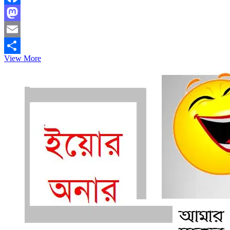
Facebook
Mastodon
Email
লুই
View More
Share
কানের
নকশায়
আছে
পাকিস্তানের
পতাকা!
(ভিডিও)