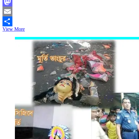
Facebook
Mastodon
Email
নিরপরাধ
View More
Share
মানুষকে
জ্যান্ত
পুড়িয়ে
মিয়ানমারের
বৌদ্ধরা
এ
কোন
সেবা
করছে?