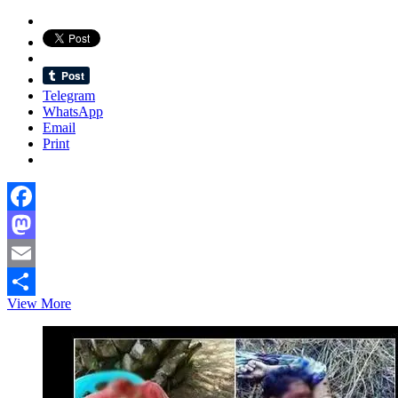
Telegram
WhatsApp
Email
Print
Facebook
Mastodon
Email
রম্য
View More
Share
রচনাঃ
আমার
মক্কেল
নির্দোষ!