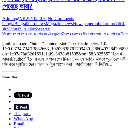
পেয়েছে তারা?
Admin@NK
29/10/2016
No Comments
bangla
Bengali
euronews
Magazine
news
Newspaper
nobokontho
ইউরো-
বাংলানিউজ
ইউরোনিউজ
খবর
খালেদা
জিয়া
গ্রেপ্তার
গ্রেফতার
দেশ
নবকণ্ঠ
নবকন্ঠ
নিউজ
প্রবাস
প্রবাসী
বাংলা
বাংলাদেশ
বিদেশ
বিদেশী
সং
[author image=”https://scontent-sin6-1.xx.fbcdn.net/v/t1.0-
1/c0.0.734.734/13882663_10209838761709430_2660497264205838
oh=1c07e7faf32d1691c1af9e3438b81505&oe=58A82565″ ]ইলোরা
জামান[/author] ইলোরা জামানঃ শাহবাগের চিকন চিকন মোমবাতির আগুণে পুরো দেশ দাউ
দাউ করে জ্বালিয়ে দেবার প্রায় অর্ধযুগ আগের কথা। জাতীয়তাবাদ কি জিনিস…
Share this:
Telegram
WhatsApp
Email