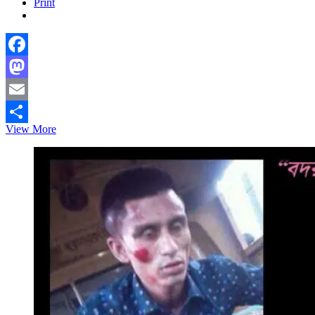
Print
Facebook
Mastodon
Email
খুন
View More
Share
করে
মৃত
মানুষের
বুকের
উপর
যারা
নেচেছিল
সেদিন-
কি
পেয়েছে
তারা?