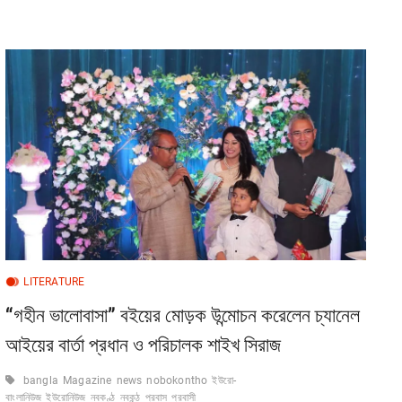
u
t
t
o
n
LITERATURE
“গহীন ভালোবাসা” বইয়ের মোড়ক উন্মোচন করেলেন চ্যানেল
আইয়ের বার্তা প্রধান ও পরিচালক শাইখ সিরাজ
bangla
Magazine
news
nobokontho
ইউরো-
বাংলানিউজ
ইউরোনিউজ
নবকণ্ঠ
নবকন্ঠ
প্রবাস
প্রবাসী