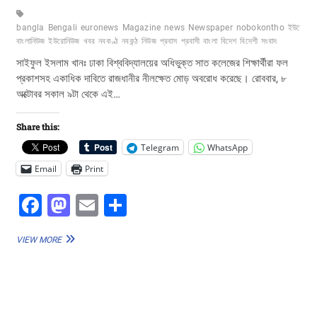
-
bangla
Bengali
euronews
Magazine
news
Newspaper
nobokontho
ইউরো-
বাংলানিউজ
ইউরোনিউজ
খবর
নবকণ্ঠ
নবকন্ঠ
নিউজ
প্রবাস
প্রবাসী
বাংলা
বিদেশ
বিদেশী
সংবাদ
সাইফুল ইসলাম খানঃ ঢাকা বিশ্ববিদ্যালয়ের অধিভুক্ত সাত কলেজের শিক্ষার্থীরা ফল
প্রকাশসহ একাধিক দাবিতে রাজধানীর নীলক্ষেত মোড় অবরোধ করেছে। রোববার, ৮
অক্টোবর সকাল ৯টা থেকে এই…
Share this:
Telegram
WhatsApp
Email
Print
F
M
E
S
a
a
m
h
নীলক্ষেতে
VIEW MORE
c
st
ai
ar
অধিভুক্ত
৭
e
o
l
e
কলেজের
b
d
শিক্ষার্থীদের
রাস্তা
অবরোধ