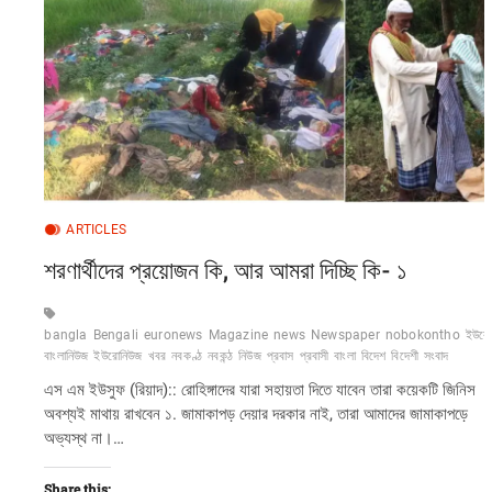
k
ARTICLES
শরণার্থীদের প্রয়োজন কি, আর আমরা দিচ্ছি কি- ১
bangla
Bengali
euronews
Magazine
news
Newspaper
nobokontho
ইউরো
বাংলানিউজ
ইউরোনিউজ
খবর
নবকণ্ঠ
নবকন্ঠ
নিউজ
প্রবাস
প্রবাসী
বাংলা
বিদেশ
বিদেশী
সংবাদ
এস এম ইউসুফ (রিয়াদ):: রোহিঙ্গাদের যারা সহায়তা দিতে যাবেন তারা কয়েকটি জিনিস
অবশ্যই মাথায় রাখবেন ১. জামাকাপড় দেয়ার দরকার নাই, তারা আমাদের জামাকাপড়ে
অভ্যস্থ না।…
Share this: