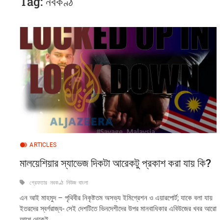
Tag:
নবকণ্ঠ
ARTICLES
মালয়েশিয়ার স্যাভেজ দিকটা আরেকটু প্রকাশ করা যায় কি?
গ্রেফতার
নবকণ্ঠ
নিউজ
বাংলা
এন আই মাহমুদ – পৃথিবীর নিকৃষ্টতম অসভ্য ইমিগ্রেশন ও এয়ারপোর্ট; যাকে বলা যায়
ইতরদের স্বর্গরাজ্য- সেই দেশটিতে ভিনদেশীদের উপর মানবাধিকার এবিউজের খবর আরো
আগে থেকেই…