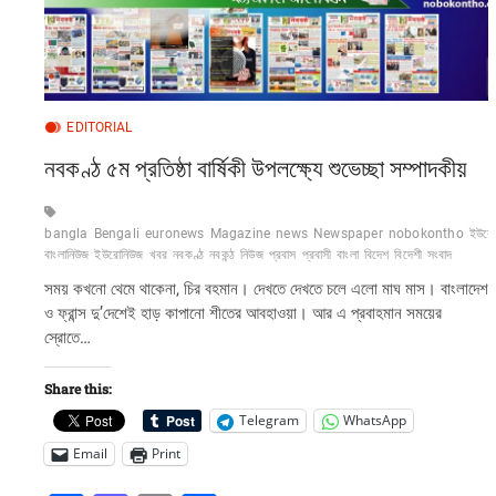
EDITORIAL
নবকণ্ঠ ৫ম প্রতিষ্ঠা বার্ষিকী উপলক্ষ্যে শুভেচ্ছা সম্পাদকীয়
bangla
Bengali
euronews
Magazine
news
Newspaper
nobokontho
ইউরো
বাংলানিউজ
ইউরোনিউজ
খবর
নবকণ্ঠ
নবকন্ঠ
নিউজ
প্রবাস
প্রবাসী
বাংলা
বিদেশ
বিদেশী
সংবাদ
সময় কখনো থেমে থাকেনা, চির বহমান। দেখতে দেখতে চলে এলো মাঘ মাস। বাংলাদেশ
ও ফ্রান্স দু’দেশেই হাড় কাপানো শীতের আবহাওয়া। আর এ প্রবাহমান সময়ের
স্রোতে…
Share this:
Telegram
WhatsApp
Email
Print