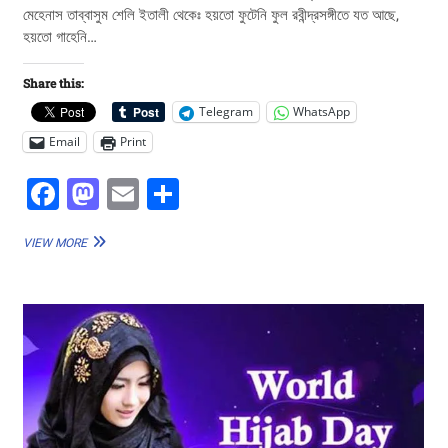
মেহেনাস তাব্বাসুম শেলি ইতালী থেকেঃ হয়তো ফুটেনি ফুল রবীন্দ্রসঙ্গীতে যত আছে,
হয়তো গাহেনি…
Share this:
Telegram
WhatsApp
Email
Print
F
M
E
S
a
a
m
h
ফাগুনের
VIEW MORE
c
st
ai
ar
আগুন
রাঙা
e
o
l
e
বসন্ত
b
d
আজ
o
o
o
n
k