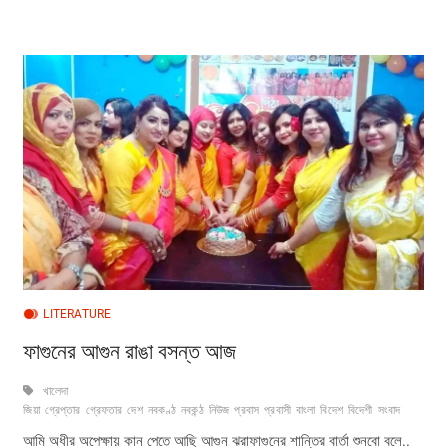
LITERATURE
ফাগুনের আগুন রাঙা বসন্ত আজ
খালেদা
জিয়া
গ্রেপ্তার
গ্রেফতার
দেশ
নবকণ্ঠ
নবকন্ঠ
নিউজ
প্রবাস
প্রবাসী
বাংলা
বিদেশ
বিদেশী
সংবাদ
আমি অধীর অপেক্ষায় কান পেতে আছি আগুন ঝরাফাগুনের শান্তির বার্তা শুনবো বলে..