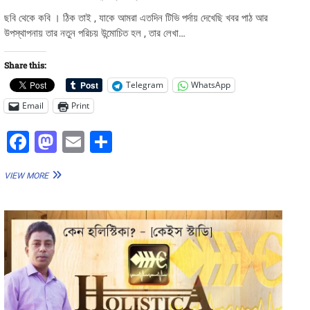
ছবি থেকে কবি । ঠিক তাই , যাকে আমরা এতদিন টিভি পর্দায় দেখেছি খবর পাঠ আর
উপস্থাপনায় তার নতুন পরিচয় উন্মোচিত হল , তার লেখা…
Share this:
Telegram
WhatsApp
Email
Print
F
M
E
S
a
a
m
h
“গহীন
VIEW MORE
c
st
ai
ar
ভালোবাসা”
বইয়ের
e
o
l
e
মোড়ক
b
d
উন্মোচন
করেলেন
o
o
চ্যানেল
আইয়ের
o
n
বার্তা
প্রধান
k
ও
পরিচালক