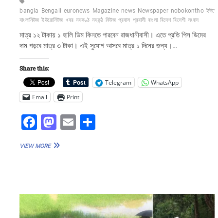
bangla
Bengali
euronews
Magazine
news
Newspaper
nobokontho
ইউরো
বাংলানিউজ
ইউরোনিউজ
খবর
নবকণ্ঠ
নবকন্ঠ
নিউজ
প্রবাস
প্রবাসী
বাংলা
বিদেশ
বিদেশী
সংবাদ
মাত্র ১২ টাকায় ১ হালি ডিম কিনতে পারবেন রাজধানীবাসী। এতে প্রতি পিস ডিমের
দাম পড়বে মাত্র ৩ টাকা। এই সুযোগ আসবে মাত্র ১ দিনের জন্য।…
Share this:
Telegram
WhatsApp
Email
Print
F
M
E
S
a
a
m
h
বিশ্ব
VIEW MORE
c
st
ai
ar
ডিম
দিবসে
e
o
l
e
ডিমের
b
d
হালি
হবে
o
o
১২
টাকা!
o
n