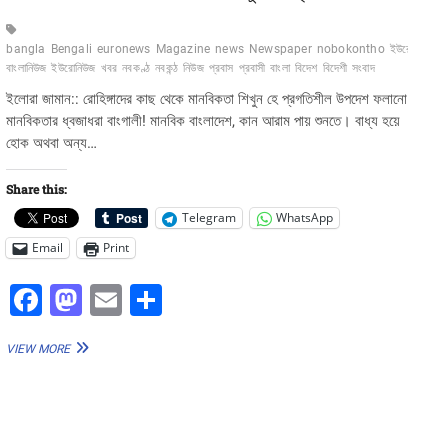
bangla
Bengali
euronews
Magazine
news
Newspaper
nobokontho
ইউরো-
বাংলানিউজ
ইউরোনিউজ
খবর
নবকণ্ঠ
নবকন্ঠ
নিউজ
প্রবাস
প্রবাসী
বাংলা
বিদেশ
বিদেশী
সংবাদ
ইলোরা জামান:: রোহিঙ্গাদের কাছ থেকে মানবিকতা শিখুন হে প্রগতিশীল উপদেশ ফলানো
মানবিকতার ধ্বজাধরা বাংগালী! মানবিক বাংলাদেশ, কান আরাম পায় শুনতে। বাধ্য হয়ে
হোক অথবা অন্য…
Share this:
Telegram
WhatsApp
Email
Print
F
M
E
S
a
a
m
h
রোহিঙ্গাদের
VIEW MORE
c
st
ai
ar
কাছ
থেকে
e
o
l
e
মানবিকতা
b
d
শিখুন
হে