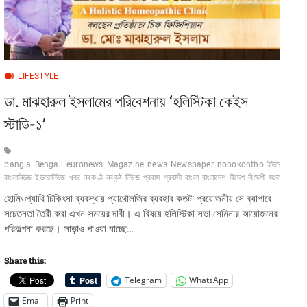
শাইখ
সিরাজ
LIFESTYLE
ডা. মাঝহারুল ইসলামের পরিবেশনায় ‘হলিস্টিকা কেইস
স্টাডি-১’
bangla
Bengali
euronews
Magazine
news
Newspaper
nobokontho
ইউরো-
বাংলানিউজ
ইউরোনিউজ
খবর
নবকণ্ঠ
নবকন্ঠ
নিউজ
প্রবাস
প্রবাসী
বাংলা
বাংলাদেশ
বিদেশ
বিদেশী
সংবাদ
হোমিওপ্যাথি চিকিৎসা ব্যবস্থায় প্যাথোলজির ব্যবহার কতটা প্রয়োজনীয় সে ব্যাপারে
সচেতনতা তৈরী করা এখন সময়ের দাবী। এ বিষয়ে হলিস্টিকা সভা-সেমিনার আয়োজনের
পরিকল্পনা করছে। সাড়াও পাওয়া যাচ্ছে…
Share this:
Telegram
WhatsApp
Email
Print