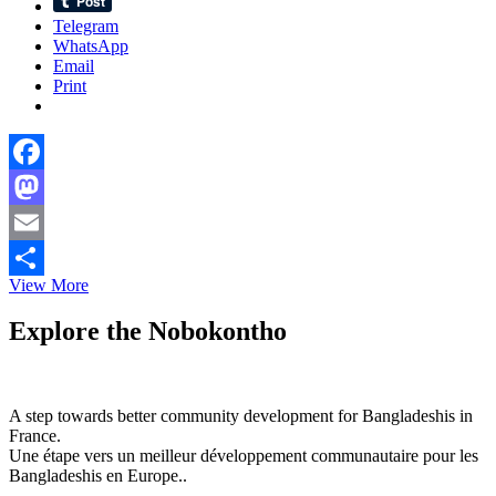
Telegram
WhatsApp
Email
Print
Facebook
Mastodon
Email
স্বাস্থ্যবিধি
View More
Share
মেনে
ফ্রান্সে
Explore the Nobokontho
ঈদুল
ফিতর
উদযাপন
A step towards better community development for Bangladeshis in
France.
Une étape vers un meilleur développement communautaire pour les
Bangladeshis en Europe..