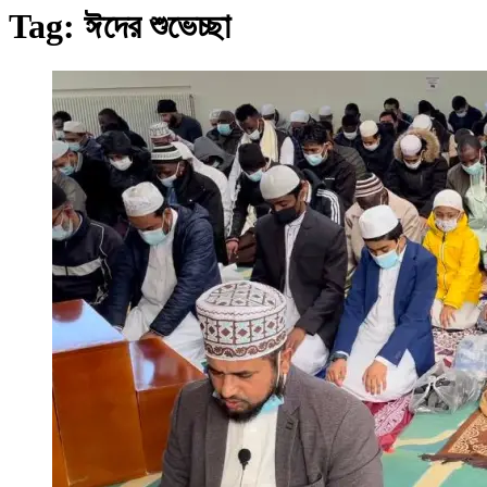
Tag:
ঈদের শুভেচ্ছা