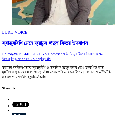
EURO VOICE
স্বাস্থ্যবিধি মেনে ফ্রান্সে ঈদুল ফিতর উদযাপন
Editor@NK
14/05/2021
No Comments
ঈদ
ঈদুল ফিতর উদযাপন
ঈদের
শুভেচ্ছা
ফ্রান্সে
বাংলাদেশ
মেনে
স্বাস্থ্যবিধি
ফ্রান্সের মসজিদগুলোতে স্বাস্থ্যবিধি ও সামাজিক দুরত্ব বজায় রেখে উদযাপিত হলো
মুসলিম সম্প্রদায়ের সবচেয়ে বড় ধর্মীয় উৎসব পবিত্র ঈদুল ফিতর। বাংলাদেশ কমিউনিটি
মসজিদ ও ইসলামিক সেন্টার-ইস্তায়…
Share this: